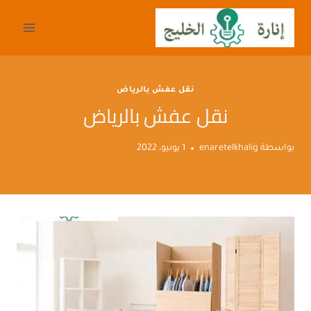
لتجاوز
لى
لمحتوى
نقل عفش بالرياض
نقل عفش بالرياض
بواسطة
enaretelkhalig
1 يونيو، 2022