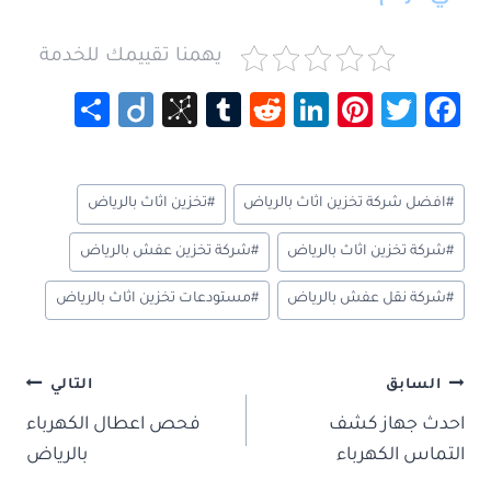
يهمنا تقييمك للخدمة
S
Di
Bi
Tu
R
Li
Pi
T
Fa
h
ig
b
m
e
nk
nt
wi
ce
ar
o
S
bl
d
e
er
tt
b
وسوم
#
افضل شركة تخزين اثاث بالرياض
#
تخزين اثاث بالرياض
e
o
r
di
dI
es
er
o
المقال:
n
t
n
t
ok
#
شركة تخزين اثاث بالرياض
#
شركة تخزين عفش بالرياض
o
#
شركة نقل عفش بالرياض
#
مستودعات تخزين اثاث بالرياض
m
y
تصفّح
السابق
التالي
المقالات
احدث جهاز كشف
فحص اعطال الكهرباء
التماس الكهرباء
بالرياض