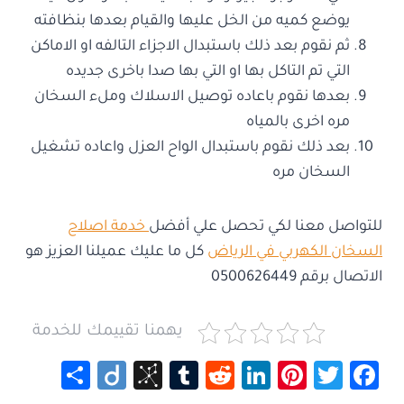
يوضع كميه من الخل عليها والقيام بعدها بنظافته
ثم نقوم بعد ذلك باستبدال الاجزاء التالفه او الاماكن
التي تم التاكل بها او التي بها صدا باخرى جديده
بعدها نقوم باعاده توصيل الاسلاك وملء السخان
مره اخرى بالمياه
بعد ذلك نقوم باستبدال الواح العزل واعاده تشغيل
السخان مره
للتواصل معنا لكي تحصل علي أفضل
خدمة اصلاح
السخان الكهربي في الرياض
كل ما عليك عميلنا العزيز هو
الاتصال برقم 0500626449
يهمنا تقييمك للخدمة
S
Di
Bi
Tu
R
Li
Pi
T
Fa
h
ig
b
m
e
nk
nt
wi
ce