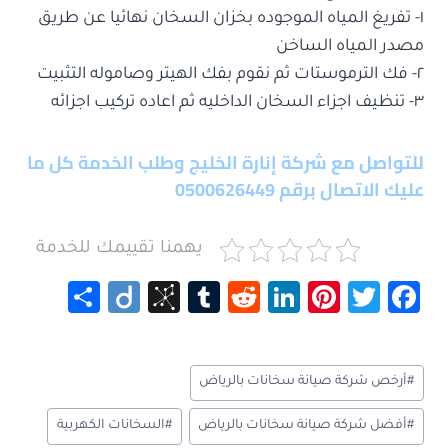
١- تفريغ المياه الموجوده بخزان السخان نهائيا عن طريق
مصدر المياه الساخن
٢- فك الترموستات ثم نقوم بفك الهيتر وصاموله التثبيت
٣- تنظيف اجزاء السخان الداخليه ثم اعاده تركيب اجزائه
للتواصل مع شركة إنارة الخليج وطلب الخدمة كل ما
عليك الاتصال برقم 0500626449
يهمنا تقييمك للخدمة
S
Di
Bi
Tu
R
Li
Pi
T
Fa
h
ig
b
m
e
nk
nt
wi
ce
ar
o
S
bl
d
e
er
tt
b
وسوم
#
أرخص شركة صيانة سخانات بالرياض
e
o
r
di
dI
es
er
o
المقال:
n
t
n
t
ok
#
أفضل شركة صيانة سخانات بالرياض
#
السخانات الكهربية