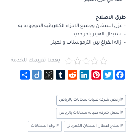
طرق الاصلاح
– عزل السخان وجميع الاجزاء الكهربائيه الموجوده به
– استبدال الهيتر باخر جديد
– ازاله الفراغ بين الترموستات والهيتر
يهمنا تقييمك للخدمة
S
Di
Bi
Tu
R
Li
Pi
T
Fa
h
ig
b
m
e
nk
nt
wi
ce
ar
o
S
bl
d
e
er
tt
b
وسوم
#
أرخص شركة صيانة سخانات بالرياض
e
o
r
di
dI
es
er
o
المقال:
n
t
n
t
ok
#
أفضل شركة صيانة سخانات بالرياض
o
#
اصلاح اعطال السخان الكهربائي
#
انواع السخانات
m