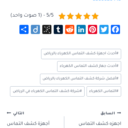
5/5 - (1 صوت واحد)
S
Di
Bi
Tu
R
Li
Pi
T
Fa
h
ig
b
m
e
nk
nt
wi
ce
ar
o
S
bl
d
e
er
tt
b
وسوم
#
أحدث اجهزة كشف التماس الكهرباء بالرياض
e
o
r
di
dI
es
er
o
المقال:
n
t
n
t
ok
#
أحدث جهاز كشف التماس الكهرباء
o
#
أفضل شركة كشف التماس الكهرباء بالرياض
m
y
#
التماس الكهرباء
#
شركة كشف التماس الكهرباء في الرياض
تصفّح
السابق
التالي
المقالات
اجهزه كشف التماس
أجهزة كشف التماس