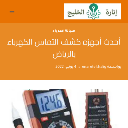
لتجاوز
لى
لمحتوى
صيانة كهرباء
أحدث أجهزه كشف التماس الكهرباء
بالرياض
بواسطة
enaretelkhalig
4 يونيو، 2022