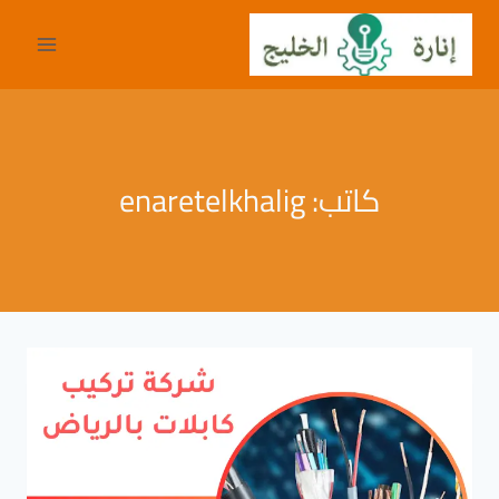
لتجاوز
لى
لمحتوى
كاتب: enaretelkhalig