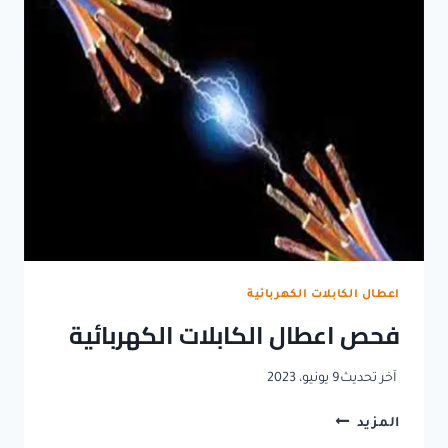
0500626449
افضل
فني
تركيب
كابلات
اعطال الكابلات الكهربائية
فحص اعطال الكابلات الكهربائية
آخر تحديث
9 يونيو، 2023
فحص
المزيد
اعطال