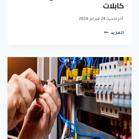
كابلات
آخر تحديث
24 فبراير، 2024
إصلاح
المزيد
أعطال
الكابلات
بالرياض
0500626449
افضل
فني
اصلاح
كابلات