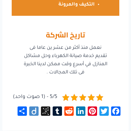
التكيف والمرونة
تاريخ الشركة
نعمل منذ أكثر من عشر ين عاما فى
تقديم خدمة صيانة الكهرباء وحل مشاكل
المنازل في أسرع وقت ممكن لدينا الخبرة
فى تلك المجالات .
5/5 - (1 صوت واحد)
S
Di
Bi
Tu
R
Li
Pi
T
Fa
h
ig
b
m
e
nk
nt
wi
ce
ar
o
S
bl
d
e
er
tt
b