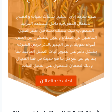
تقدم شركة إنارة الخليج خدمات صيانة و اصلاح
الأعطال الكهربائية داخل المملكة العربية
السعودية حيث تمتلك نخبة من امهر الفنين
العاملين في القطاع والذين يمتلكون من الخبرة
أعوام طويلة ،ومن الجدير بالذكر حرص الشركة
بشكل دائم على تطوير آليات العمل الخاصة بها
بما يتوافق مع كل ما هو حديث في هذا المجال
وذلك لضمان الحصول على افضل النتائج .
اطلب خدمتك الآن