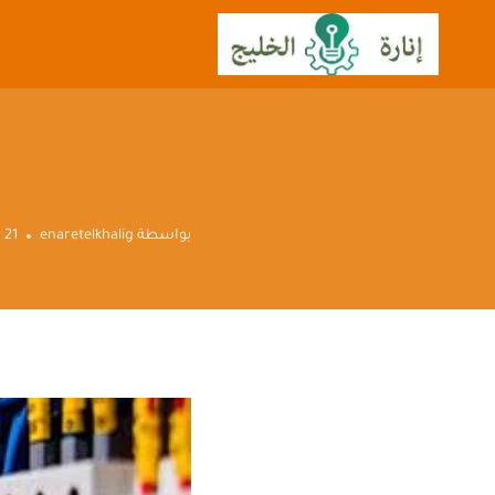
لتجاوز
لى
لمحتوى
بواسطة
enaretelkhalig
21 يوليو، 2022