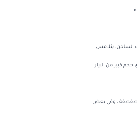
ة.
ك الساخن. يتلامس
حجم كبير من التيار
مع طقطقة ، وفي بعض